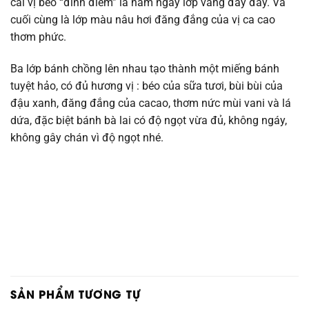
cái vị béo “đỉnh điểm” là nằm ngay lớp vàng đấy đấy. Và
cuối cùng là lớp màu nâu hơi đăng đắng của vị ca cao
thơm phức.
Ba lớp bánh chồng lên nhau tạo thành một miếng bánh
tuyệt hảo, có đủ hương vị : béo của sữa tươi, bùi bùi của
đậu xanh, đăng đắng của cacao, thơm nức mùi vani và lá
dứa, đặc biệt bánh bà lai có độ ngọt vừa đủ, không ngáy,
không gây chán vì độ ngọt nhé.
SẢN PHẨM TƯƠNG TỰ