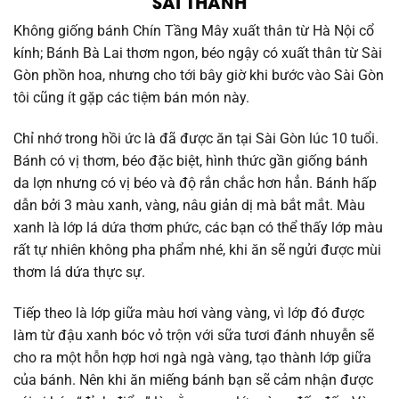
SÀI THÀNH
Không giống bánh Chín Tầng Mây xuất thân từ Hà Nội cổ
kính; Bánh Bà Lai thơm ngon, béo ngậy có xuất thân từ Sài
Gòn phồn hoa, nhưng cho tới bây giờ khi bước vào Sài Gòn
tôi cũng ít gặp các tiệm bán món này.
Chỉ nhớ trong hồi ức là đã được ăn tại Sài Gòn lúc 10 tuổi.
Bánh có vị thơm, béo đặc biệt, hình thức gần giống bánh
da lợn nhưng có vị béo và độ rắn chắc hơn hẳn. Bánh hấp
dẫn bởi 3 màu xanh, vàng, nâu giản dị mà bắt mắt. Màu
xanh là lớp lá dứa thơm phức, các bạn có thể thấy lớp màu
rất tự nhiên không pha phẩm nhé, khi ăn sẽ ngửi được mùi
thơm lá dứa thực sự.
Tiếp theo là lớp giữa màu hơi vàng vàng, vì lớp đó được
làm từ đậu xanh bóc vỏ trộn với sữa tươi đánh nhuyễn sẽ
cho ra một hỗn hợp hơi ngà ngà vàng, tạo thành lớp giữa
của bánh. Nên khi ăn miếng bánh bạn sẽ cảm nhận được