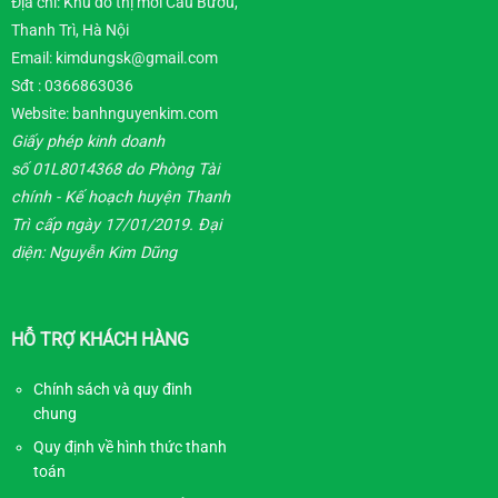
Địa chỉ: Khu đô thị mới Cầu Bươu,
Thanh Trì, Hà Nội
Email: kimdungsk@gmail.com
Sđt :
0366863036
Website:
banhnguyenkim.com
Giấy phép kinh doanh
số 01L8014368 do Phòng Tài
chính - Kế hoạch huyện Thanh
Trì cấp ngày 17/01/2019. Đại
diện: Nguyễn Kim Dũng
HỖ TRỢ KHÁCH HÀNG
Chính sách và quy đinh
chung
Quy định về hình thức thanh
toán