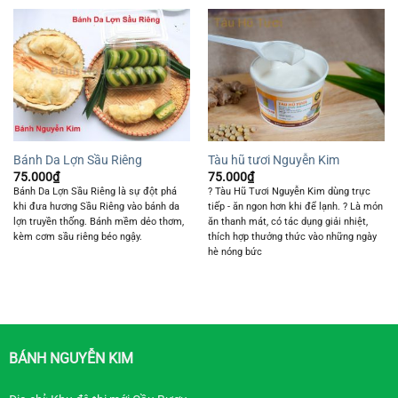
Bánh Da Lợn Sầu Riêng
Tàu hũ tươi Nguyễn Kim
75.000
₫
75.000
₫
Bánh Da Lợn Sầu Riêng là sự đột phá
? Tàu Hũ Tươi Nguyễn Kim dùng trực
khi đưa hương Sầu Riêng vào bánh da
tiếp - ăn ngon hơn khi để lạnh. ? Là món
lợn truyền thống. Bánh mềm dẻo thơm,
ăn thanh mát, có tác dụng giải nhiệt,
kèm cơm sầu riêng béo ngậy.
thích hợp thưởng thức vào những ngày
hè nóng bức
BÁNH NGUYỄN KIM